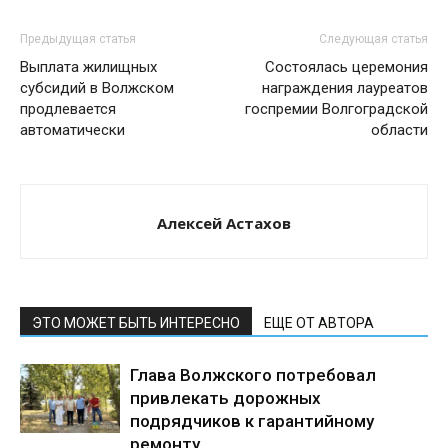
Предыдущая статья
Следующая статья
Выплата жилищных
Состоялась церемония
субсидий в Волжском
награждения лауреатов
продлевается
госпремии Волгоградской
автоматически
области
Алексей Астахов
ЭТО МОЖЕТ БЫТЬ ИНТЕРЕСНО
ЕЩЕ ОТ АВТОРА
Глава Волжского потребовал
привлекать дорожных
подрядчиков к гарантийному
ремонту