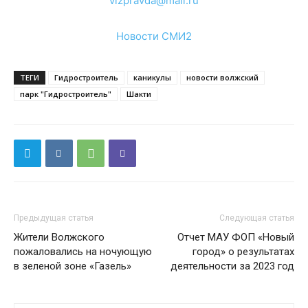
vlzpravda@mail.ru
Новости СМИ2
ТЕГИ
Гидростроитель
каникулы
новости волжский
парк "Гидростроитель"
Шакти
Предыдущая статья
Следующая статья
Жители Волжского
Отчет МАУ ФОП «Новый
пожаловались на ночующую
город» о результатах
в зеленой зоне «Газель»
деятельности за 2023 год