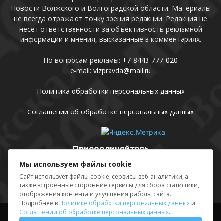
Новости Волжского и Волгоградской области. Материалы
не всегда отражают точку зрения редакции. Редакция не
несет ответственности за объективность рекламной
информации и мнения, высказанные в комментариях.
По вопросам рекламы:
+7-8443-777-020
e-mail:
vlzpravda@mail.ru
Политика обработки персональных данных
Соглашении об обработке персональных данных
Присоединяйтесь
Мы используем файлы cookie
Сайт использует файлы cookie, сервисы веб-аналитики, а
также встроенные сторонние сервисы для сбора статистики,
отображения контента и улучшения работы сайта.
Подробнее в
Политике обработки персональных данных
и
Соглашении об обработке персональных данных
.
Выходные данные
Sing in