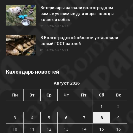
Ветеринары назвали волгоградцам
самые уязвимые для жары породы
кошек и собак
21.05.2026 в 14:27
В Волгоградской области установили
новый ГОСТ на хлеб
01.04.2026 в 16:23
Календарь новостей
Август 2026
Пн
Вт
Ср
Чт
Пт
Сб
Вс
1
2
3
4
5
6
7
8
9
10
11
12
13
14
15
16