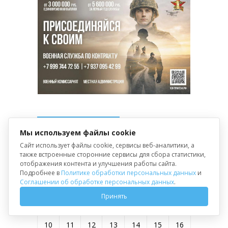
Календарь новостей
Мы используем файлы cookie
Сайт использует файлы cookie, сервисы веб-аналитики, а
Август 2026
также встроенные сторонние сервисы для сбора статистики,
отображения контента и улучшения работы сайта.
Пн
Вт
Ср
Чт
Пт
Сб
Вс
Подробнее в
Политике обработки персональных данных
и
Соглашении об обработке персональных данных
.
1
2
Принять
3
4
5
6
7
8
9
10
11
12
13
14
15
16