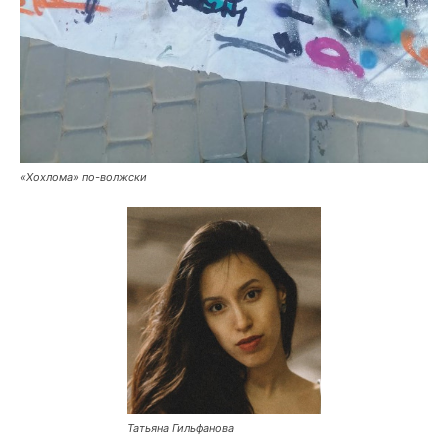
«Хохлома» по-волжски
Татьяна Гильфанова