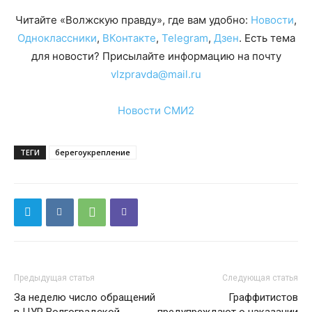
Читайте «Волжскую правду», где вам удобно:
Новости
,
Одноклассники
,
ВКонтакте
,
Telegram
,
Дзен
. Есть тема
для новости? Присылайте информацию на почту
vlzpravda@mail.ru
Новости СМИ2
ТЕГИ
берегоукрепление
Предыдущая статья
Следующая статья
За неделю число обращений
Граффитистов
в ЦУР Волгоградской
предупреждают о наказании