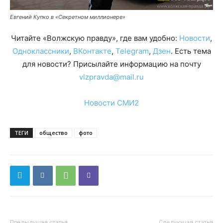
Евгений Купко в «Секретном миллионере»
Читайте «Волжскую правду», где вам удобно:
Новости
,
Одноклассники
,
ВКонтакте
,
Telegram
,
Дзен
. Есть тема
для новости? Присылайте информацию на почту
vlzpravda@mail.ru
Новости СМИ2
ТЕГИ
общество
фото
Предыдущая статья
Следующая статья