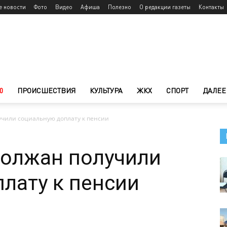
е новости
Фото
Видео
Афиша
Полезно
О редакции газеты
Контакты
0
ПРОИСШЕСТВИЯ
КУЛЬТУРА
ЖКХ
СПОРТ
ДАЛЕЕ
учили социальную доплату к пенсии
волжан получили
лату к пенсии