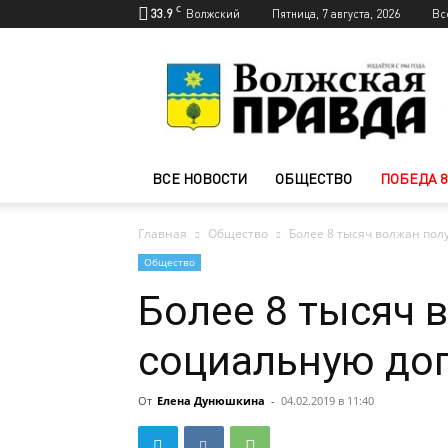
C
33.9
Волжский
Пятница, 7 августа, 2026
Вс
Новости
Волжского
—
Волжская
правда
ВСЕ НОВОСТИ
ОБЩЕСТВО
ПОБЕДА 8
Главная
Общество
Более 8 тысяч волжан пол
Общество
Более 8 тысяч 
социальную доп
От
Елена Дунюшкина
-
04.02.2019 в 11:40