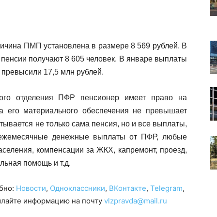
личина ПМП установлена в размере 8 569 рублей. В
 пенсии получают 8 605 человек. В январе выплаты
 превысили 17,5 млн рублей.
ного отделения ПФР пенсионер имеет право на
а его материального обеспечения не превышает
тывается не только сама пенсия, но и все выплаты,
: ежемесячные денежные выплаты от ПФР, любые
селения, компенсации за ЖКХ, капремонт, проезд,
льная помощь и т.д.
обно:
Новости
,
Одноклассники
,
ВКонтакте
,
Telegram
,
сылайте информацию на почту
vlzpravda@mail.ru