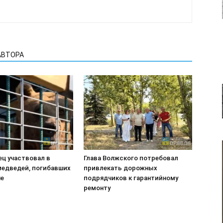
АВТОРА
ец участвовал в
Глава Волжского потребовал
медведей, погибавших
привлекать дорожных
не
подрядчиков к гарантийному
ремонту