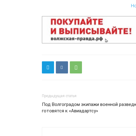
Н
Предыдущая статья
Под Волгоградом экипажи военной развед
готовятся к «Авиадартсу»