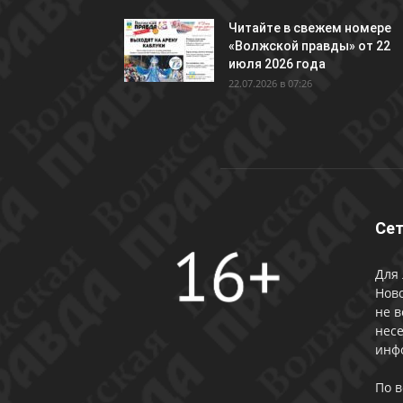
Читайте в свежем номере
«Волжской правды» от 22
июля 2026 года
22.07.2026 в 07:26
Сет
Для 
Ново
не в
несе
инф
По 