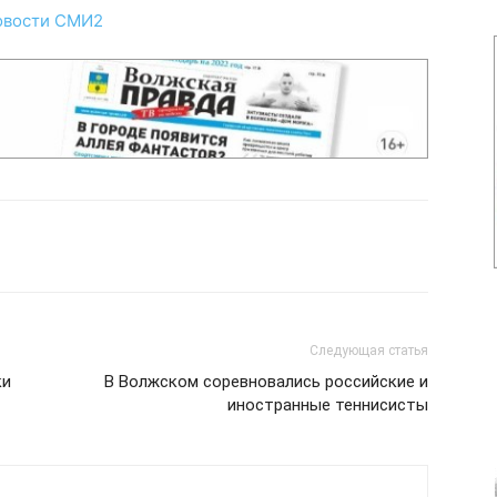
овости СМИ2
Следующая статья
ки
В Волжском соревновались российские и
иностранные теннисисты