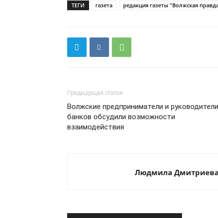
ТЕГИ
газета
редакция газеты "Волжская правд
Предыдущая статья
Волжские предприниматели и руководител
банков обсудили возможности
взаимодействия
Людмила Дмитриев