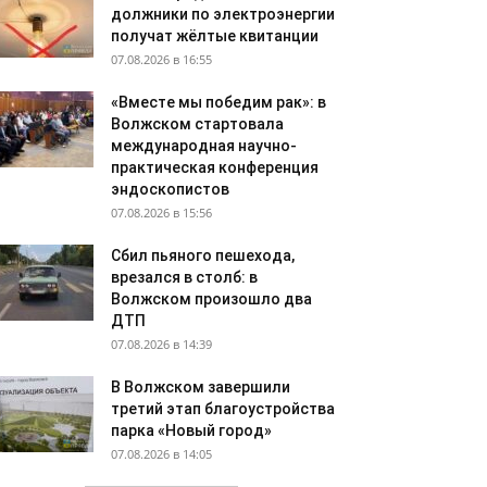
должники по электроэнергии
получат жёлтые квитанции
07.08.2026 в 16:55
«Вместе мы победим рак»: в
Волжском стартовала
международная научно-
практическая конференция
эндоскопистов
07.08.2026 в 15:56
Сбил пьяного пешехода,
врезался в столб: в
Волжском произошло два
ДТП
07.08.2026 в 14:39
В Волжском завершили
третий этап благоустройства
парка «Новый город»
07.08.2026 в 14:05