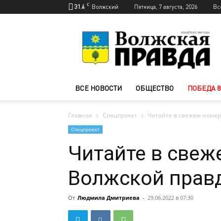
C
31.4
Волжский
Пятница, 7 августа, 2026
Вс
Новости
Волжского
—
Волжская
правда
ВСЕ НОВОСТИ
ОБЩЕСТВО
ПОБЕДА 8
Главная
Спецпроект
Читайте в свежем номер
Спецпроект
Читайте в свеж
Волжской прав
От
Людмила Дмитриева
-
29.06.2022 в 07:30