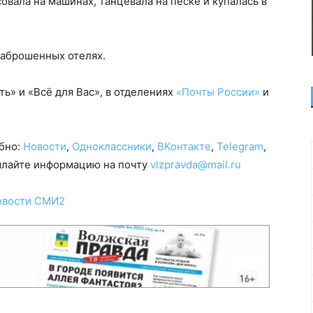
вала на машинах, танцевала на песке и купалась в
заброшенных отелях.
ь» и «Всё для Вас», в отделениях
«Почты России»
и
обно:
Новости
,
Одноклассники
,
ВКонтакте
,
Telegram
,
сылайте информацию на почту
vlzpravda@mail.ru
овости СМИ2