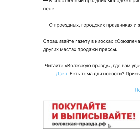
— В собственный праздник молодежь рисо
пене
— О проездных, городских праздниках и 
Спрашивайте газету в киосках «Союзпечат
других местах продажи прессы.
Читайте «Волжскую правду», где вам уд
Дзен
. Есть тема для новости? При
Н