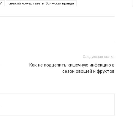
а"
свежий номер газеты Волжская правда
Следующая статья
и
Как не подцепить кишечную инфекцию в
сезон овощей и фруктов
а