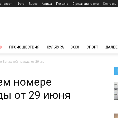
е новости
Фото
Видео
Афиша
Полезно
О редакции газеты
Контакты
0
ПРОИСШЕСТВИЯ
КУЛЬТУРА
ЖКХ
СПОРТ
ДАЛЕЕ
е Волжской правды от 29 июня
ем номере
ды от 29 июня