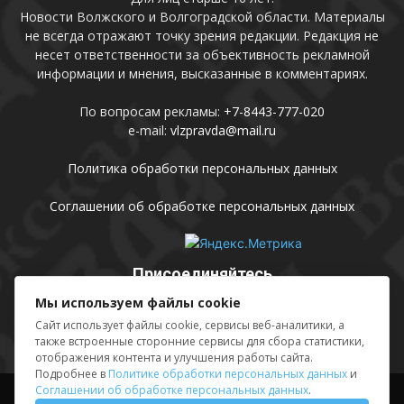
Новости Волжского и Волгоградской области. Материалы
не всегда отражают точку зрения редакции. Редакция не
несет ответственности за объективность рекламной
информации и мнения, высказанные в комментариях.
По вопросам рекламы:
+7-8443-777-020
e-mail:
vlzpravda@mail.ru
Политика обработки персональных данных
Соглашении об обработке персональных данных
Присоединяйтесь
Мы используем файлы cookie
Сайт использует файлы cookie, сервисы веб-аналитики, а
также встроенные сторонние сервисы для сбора статистики,
отображения контента и улучшения работы сайта.
Подробнее в
Политике обработки персональных данных
и
Соглашении об обработке персональных данных
.
Выходные данные
Sing in