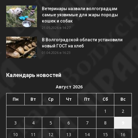
Ветеринары назвали волгоградцам
самые уязвимые для жары породы
кошек и собак
21.05.2026 в 14:27
В Волгоградской области установили
новый ГОСТ на хлеб
01.04.2026 в 16:23
Календарь новостей
Август 2026
Пн
Вт
Ср
Чт
Пт
Сб
Вс
1
2
3
4
5
6
7
8
9
10
11
12
13
14
15
16