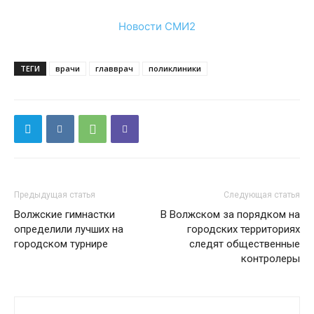
Новости СМИ2
ТЕГИ
врачи
главврач
поликлиники
Предыдущая статья
Следующая статья
Волжские гимнастки
В Волжском за порядком на
определили лучших на
городских территориях
городском турнире
следят общественные
контролеры