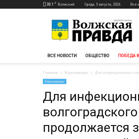
C
33.1
Волжский
Среда, 5 августа, 2026
Все 
Новости
Волжского
—
Волжская
правда
ВСЕ НОВОСТИ
ОБЩЕСТВО
ПОБЕДА 8
Главная
Коронавирус
Для инфекционных стац
Коронавирус
Для инфекцион
волгоградского
продолжается з