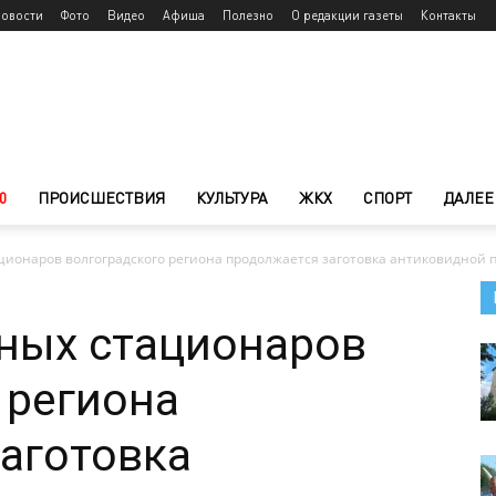
новости
Фото
Видео
Афиша
Полезно
О редакции газеты
Контакты
0
ПРОИСШЕСТВИЯ
КУЛЬТУРА
ЖКХ
СПОРТ
ДАЛЕЕ
ионаров волгоградского региона продолжается заготовка антиковидной 
ных стационаров
 региона
аготовка