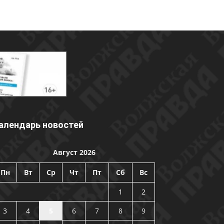
алендарь новостей
Август 2026
Пн
Вт
Ср
Чт
Пт
Сб
Вс
1
2
3
4
5
6
7
8
9