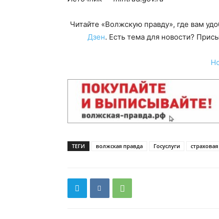
Читайте «Волжскую правду», где вам уд
Дзен
. Есть тема для новости? При
Н
ТЕГИ
волжская правда
Госуслуги
страховая