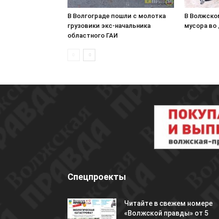
В Волгограде пошли с молотка
В Волжско
грузовики экс-начальника
мусора во
областного ГАИ
Спецпроекты
Читайте в свежем номере
«Волжской правды» от 5