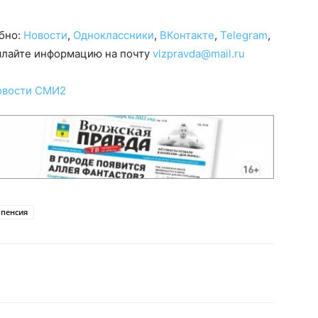
обно:
Новости
,
Одноклассники
,
ВКонтакте
,
Telegram
,
сылайте информацию на почту
vlzpravda@mail.ru
овости СМИ2
 пенсия