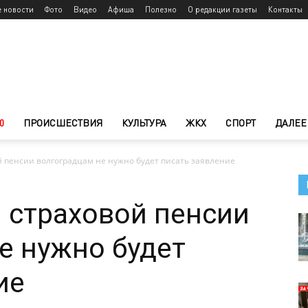
е новости
Фото
Видео
Афиша
Полезно
О редакции газеты
Контакты
0
ПРОИСШЕСТВИЯ
КУЛЬТУРА
ЖКХ
СПОРТ
ДАЛЕЕ
 пенсии волгоградцам не нужно будет писать заявление
 страховой пенсии
е нужно будет
ие