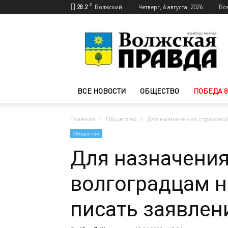
C
28.2
Волжский
Четверг, 6 августа, 2026
Вс
Новости
Волжского
—
Волжская
правда
ВСЕ НОВОСТИ
ОБЩЕСТВО
ПОБЕДА 8
Главная
Общество
Для назначения страховой
Общество
Для назначения
волгоградцам н
писать заявлен