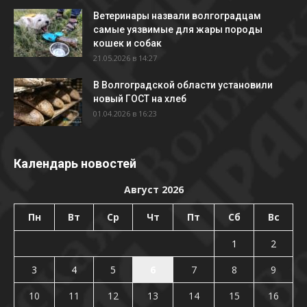
Ветеринары назвали волгоградцам
самые уязвимые для жары породы
кошек и собак
21.05.2026 в 14:27
В Волгоградской области установили
новый ГОСТ на хлеб
01.04.2026 в 16:23
Календарь новостей
Август 2026
Пн
Вт
Ср
Чт
Пт
Сб
Вс
1
2
3
4
5
6
7
8
9
10
11
12
13
14
15
16