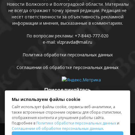
Новости Волжского и Волгоградской области. Материалы
не всегда отражают точку зрения редакции. Редакция не
несет ответственности за объективность рекламной
информации и мнения, высказанные в комментариях.
По вопросам рекламы:
+7-8443-777-020
e-mail:
vlzpravda@mail.ru
Политика обработки персональных данных
Соглашении об обработке персональных данных
Присоединяйтесь
Мы используем файлы cookie
Сайт использует файлы cookie, сервисы веб-аналитики, а
также встроенные сторонние сервисы для сбора статистики,
отображения контента и улучшения работы сайта.
Подробнее в
Политике обработки персональных данных
и
Соглашении об обработке персональных данных
.
Выходные данные
Sing in