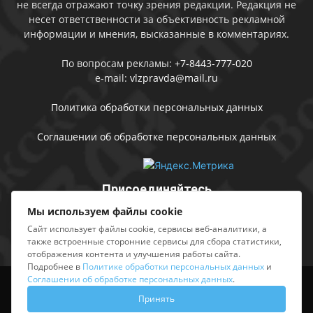
не всегда отражают точку зрения редакции. Редакция не
несет ответственности за объективность рекламной
информации и мнения, высказанные в комментариях.
По вопросам рекламы:
+7-8443-777-020
e-mail:
vlzpravda@mail.ru
Политика обработки персональных данных
Соглашении об обработке персональных данных
Присоединяйтесь
Мы используем файлы cookie
Сайт использует файлы cookie, сервисы веб-аналитики, а
также встроенные сторонние сервисы для сбора статистики,
отображения контента и улучшения работы сайта.
Подробнее в
Политике обработки персональных данных
и
Соглашении об обработке персональных данных
.
Выходные данные
Sing in
Принять
© АМУ «Редакция газеты «Волжская правда», 2012-2026