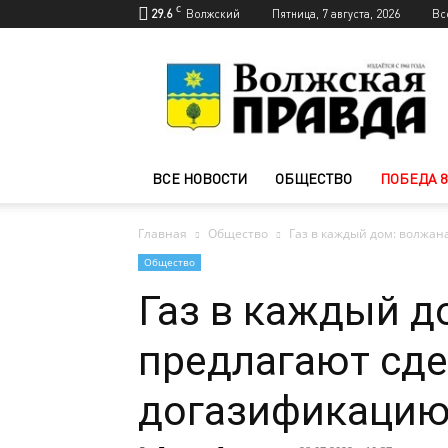
C
29.6
Волжский
Пятница, 7 августа, 2026
Вс
Новости
Волжского
—
Волжская
правда
ВСЕ НОВОСТИ
ОБЩЕСТВО
ПОБЕДА 8
Главная
Общество
Газ в каждый дом: волжан
Общество
Газ в каждый д
предлагают сде
догазификаци