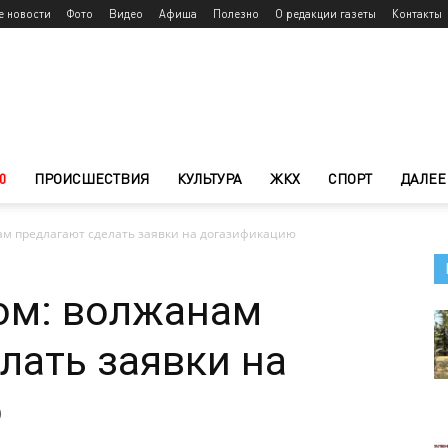
е новости
Фото
Видео
Афиша
Полезно
О редакции газеты
Контакты
0
ПРОИСШЕСТВИЯ
КУЛЬТУРА
ЖКХ
СПОРТ
ДАЛЕЕ
ам предлагают сделать заявки на догазификацию
ом: волжанам
лать заявки на
ю