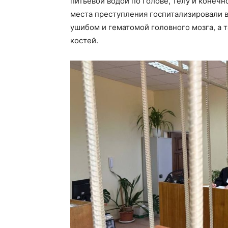
питьевой водой по голове, телу и конечн
места преступления госпитализировали в
ушибом и гематомой головного мозга, а
костей.