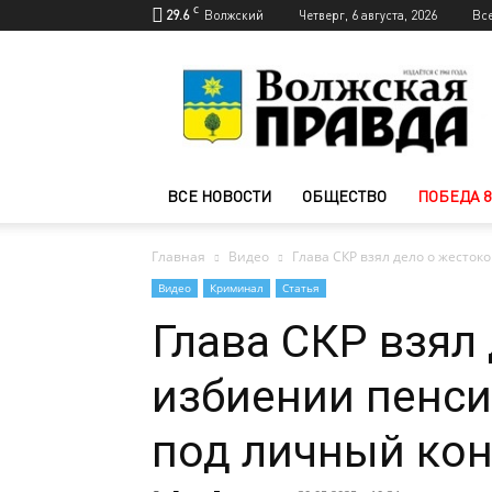
C
29.6
Волжский
Четверг, 6 августа, 2026
Вс
Новости
Волжского
—
Волжская
правда
ВСЕ НОВОСТИ
ОБЩЕСТВО
ПОБЕДА 8
Главная
Видео
Глава СКР взял дело о жесток
Видео
Криминал
Статья
Глава СКР взял
избиении пенси
под личный ко