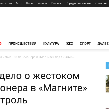
е новости
Фото
Видео
Афиша
Полезно
О редакции газеты
Контакты
0
ПРОИСШЕСТВИЯ
КУЛЬТУРА
ЖКХ
СПОРТ
ДАЛЕЕ
ом избиении пенсионера в «Магните» под личный...
 дело о жестоком
онера в «Магните»
нтроль