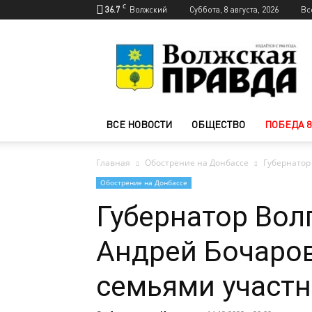
C
36.7
Волжский
Суббота, 8 августа, 2026
Вс
Новости
Волжского
—
Волжская
правда
ВСЕ НОВОСТИ
ОБЩЕСТВО
ПОБЕДА 8
Главная
Обострение на Донбассе
Губернатор
Обострение на Донбассе
Губернатор Вол
Андрей Бочаров
семьями участ