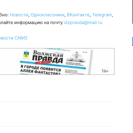
обно:
Новости
,
Одноклассники
,
ВКонтакте
,
Telegram
,
сылайте информацию на почту
vlzpravda@mail.ru
овости СМИ2