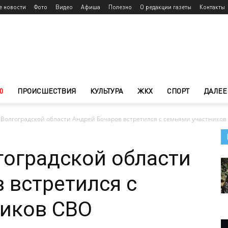
е новости
Фото
Видео
Афиша
Полезно
О редакции газеты
Контакты
0
ПРОИСШЕСТВИЯ
КУЛЬТУРА
ЖКХ
СПОРТ
ДАЛЕЕ
 Волгоградской области Андрей Бочаров встретился с семьями участников
гоградской области
 встретился с
ников СВО