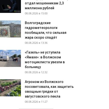
отдал мошенникам 2,3
миллиона рублей
08.08.2026 в 15:00
Волгоградские
гидрометеорологи
пообещали, что сильная
жара скоро спадёт
08.08.2026 в 13:36
«Газель» не уступила
«Ямахе»: в Волжском
мотоциклиста увезли в
больницу
08.08.2026 в 12:32
Агроном из Волжского
посоветовала, как защитить
овощные грядки от
августовского пекла
08.08.2026 в 11:27