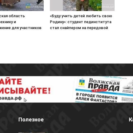
ская область
«Буду учить детей любить свою
ехнику и
Родину»: студент пединститута
жение для участников
стал снайпером на передовой
Полезное
К