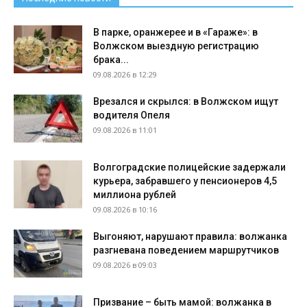
В парке, оранжерее и в «Гараже»: в
Волжском выездную регистрацию
брака...
09.08.2026 в 12:29
Врезался и скрылся: в Волжском ищут
водителя Опеля
09.08.2026 в 11:01
Волгоградские полицейские задержали
курьера, забравшего у пенсионеров 4,5
миллиона рублей
09.08.2026 в 10:16
Выгоняют, нарушают правила: волжанка
разгневана поведением маршрутчиков
09.08.2026 в 09:03
Призвание – быть мамой: волжанка в