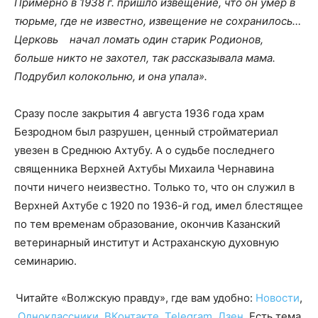
Примерно в 1938 г. пришло извещение, что он умер в
тюрьме, где не известно, извещение не сохранилось…
Церковь начал ломать один старик Родионов,
больше никто не захотел, так рассказывала мама.
Подрубил коло­кольню, и она упала».
Сразу после закрытия 4 августа 1936 года храм
Безродном был разрушен, ценный стройматериал
увезен в Среднюю Ахтубу. А о судьбе последнего
священника Верхней Ахтубы Михаила Чернавина
почти ничего неизвестно. Только то, что он служил в
Верхней Ахтубе с 1920 по 1936-й год, имел блестящее
по тем временам образование, окончив Казанский
ветеринарный институт и Астраханскую духовную
семинарию.
Читайте «Волжскую правду», где вам удобно:
Новости
,
Одноклассники
,
ВКонтакте
,
Telegram
,
Дзен
. Есть тема