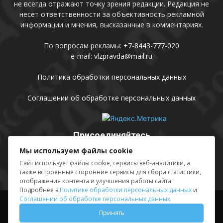
не всегда отражают точку зрения редакции. Редакция не
несет ответственности за объективность рекламной
информации и мнения, высказанные в комментариях.
По вопросам рекламы:
+7-8443-777-020
e-mail:
vlzpravda@mail.ru
Политика обработки персональных данных
Соглашении об обработке персональных данных
Присоединяйтесь
Мы используем файлы cookie
Сайт использует файлы cookie, сервисы веб-аналитики, а
также встроенные сторонние сервисы для сбора статистики,
отображения контента и улучшения работы сайта.
Подробнее в
Политике обработки персональных данных
и
Соглашении об обработке персональных данных
.
Выходные данные
Sing in
Принять
© АМУ «Редакция газеты «Волжская правда», 2012-2026