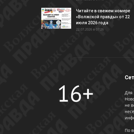
Читайте в свежем номере
«Волжской правды» от 22
июля 2026 года
22.07.2026 в 07:26
Сет
Для 
Ново
не в
несе
инф
По 