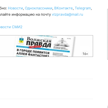
обно:
Новости
,
Одноклассники
,
ВКонтакте
,
Telegram
,
сылайте информацию на почту
vlzpravda@mail.ru
овости СМИ2