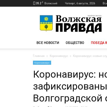
C
35.2
Волжский
Четверг, 6 августа, 2026
Вс
Новости
Волжского
—
Волжская
правда
ВСЕ НОВОСТИ
ОБЩЕСТВО
ПОБЕДА 8
Главная
Коронавирус
Коронавирус: новые сл
Коронавирус
Коронавирус: н
зафиксированы 
Волгоградской 