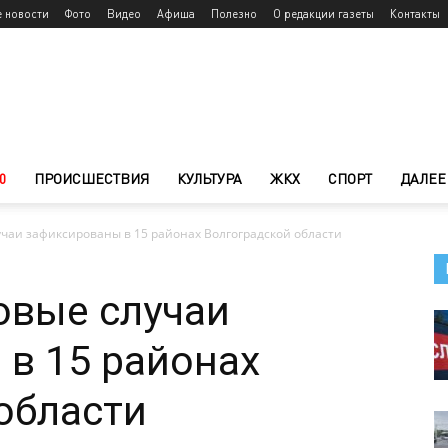
е новости
Фото
Видео
Афиша
Полезно
О редакции газеты
Контакты
0
ПРОИСШЕСТВИЯ
КУЛЬТУРА
ЖКХ
СПОРТ
ДАЛЕЕ
учаи зафиксированы в 15 районах Волгоградской области
овые случаи
в 15 районах
области