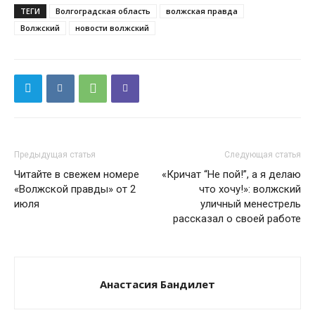
ТЕГИ
Волгоградская область
волжская правда
Волжский
новости волжский
Предыдущая статья
Следующая статья
Читайте в свежем номере
«Кричат “Не пой!”, а я делаю
«Волжской правды» от 2
что хочу!»: волжский
июля
уличный менестрель
рассказал о своей работе
Анастасия Бандилет