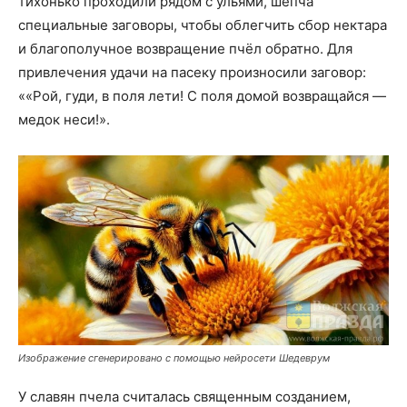
тихонько проходили рядом с ульями, шепча
специальные заговоры, чтобы облегчить сбор нектара
и благополучное возвращение пчёл обратно. Для
привлечения удачи на пасеку произносили заговор:
««Рой, гуди, в поля лети! С поля домой возвращайся —
медок неси!».
Изображение сгенерировано с помощью нейросети Шедеврум
У славян пчела считалась священным созданием,