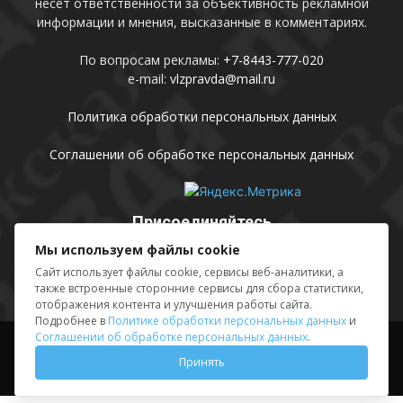
несет ответственности за объективность рекламной
информации и мнения, высказанные в комментариях.
По вопросам рекламы:
+7-8443-777-020
e-mail:
vlzpravda@mail.ru
Политика обработки персональных данных
Соглашении об обработке персональных данных
Присоединяйтесь
Мы используем файлы cookie
Сайт использует файлы cookie, сервисы веб-аналитики, а
также встроенные сторонние сервисы для сбора статистики,
отображения контента и улучшения работы сайта.
Подробнее в
Политике обработки персональных данных
и
Соглашении об обработке персональных данных
.
Выходные данные
Sing in
Принять
© АМУ «Редакция газеты «Волжская правда», 2012-2026