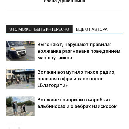
Елена Дунюшкина
ЭТО МОЖЕТ БЫТЬ ИНТЕРЕСНО
ЕЩЕ ОТ АВТОРА
Выгоняют, нарушают правила:
волжанка разгневана поведением
маршрутчиков
Волжан возмутило тихое радио,
опасная гофра и хаос после
«Благодати»
Волжане говорили о воробьях-
альбиносах и о зебрах наискосок