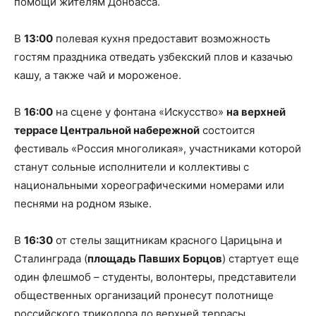
помощи жителям Донбасса.
В
13:00
полевая кухня предоставит возможность
гостям праздника отведать узбекский плов и казачью
кашу, а также чай и мороженое.
В
16:00
на сцене у фонтана «Искусство»
на верхней
террасе Центральной набережной
состоится
фестиваль «Россия многоликая», участниками которой
станут сольные исполнители и коллективы с
национальными хореографическими номерами или
песнями на родном языке.
В
16:30
от стелы защитникам красного Царицына и
Сталинграда (
площадь Павших Борцов
) стартует еще
один флешмоб – студенты, волонтеры, представители
общественных организаций пронесут полотнище
российского триколора до верхней террасы.