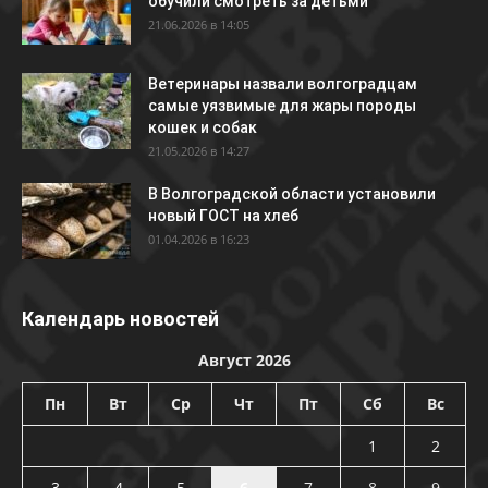
обучили смотреть за детьми
21.06.2026 в 14:05
Ветеринары назвали волгоградцам
самые уязвимые для жары породы
кошек и собак
21.05.2026 в 14:27
В Волгоградской области установили
новый ГОСТ на хлеб
01.04.2026 в 16:23
Календарь новостей
Август 2026
Пн
Вт
Ср
Чт
Пт
Сб
Вс
1
2
3
4
5
6
7
8
9