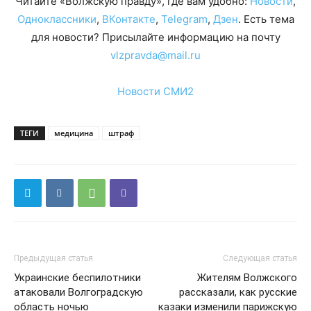
Читайте «Волжскую правду», где вам удобно:
Новости
,
Одноклассники
,
ВКонтакте
,
Telegram
,
Дзен
. Есть тема
для новости? Присылайте информацию на почту
vlzpravda@mail.ru
Новости СМИ2
ТЕГИ
медицина
штраф
Предыдущая статья
Следующая статья
Украинские беспилотники
Жителям Волжского
атаковали Волгоградскую
рассказали, как русские
область ночью
казаки изменили парижскую