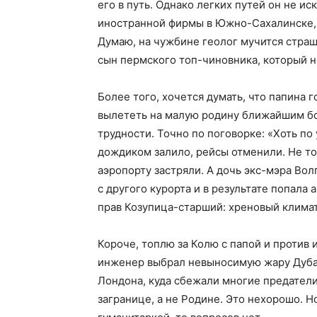
его в путь. Однако легких путей он не и
иностранной фирмы в Южно-Сахалинске, п
Думаю, на чужбине геолог мучится страш
сын пермского топ-чиновника, который н
Более того, хочется думать, что папина г
вылететь на малую родину ближайшим бо
трудности. Точно по поговорке: «Хоть по
дождиком залило, рейсы отменили. Не то
аэропорту застряли. А дочь экс-мэра Вол
с другого курорта и в результате попала 
прав Козупица-старший: хреновый климат
Короче, топлю за Колю с папой и против 
инженер выбрал невыносимую жару Дубая
Лондона, куда сбежали многие предатели
загранице, а не Родине. Это нехорошо. Но