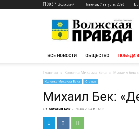
C
30.5
Волжский
Пятница, 7 августа, 2026
Вс
Новости
Волжского
—
Волжская
правда
ВСЕ НОВОСТИ
ОБЩЕСТВО
ПОБЕДА 8
Главная
Колонка Михаила Бека
Михаил Бек: «
Колонка Михаила Бека
Статья
Михаил Бек: «Д
От
Михаил Бек
-
30.04.2024 в 14:05