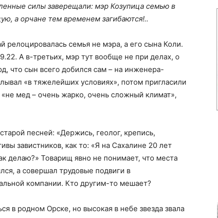
ленные силы заверещали: мэр Козупица семью в
ую, а орчане тем временем загибаются!..
ай релоцировалась семья не мэра, а его сына Коли.
9.22. А в-третьих, мэр тут вообще не при делах, о
рд, что сын всего добился сам – на инженера-
калывал «в тяжелейших условиях», потом пригласили
 «не мед – очень жарко, очень сложный климат»,
тарой песней: «Держись, геолог, крепись,
вы завистников, как то: «Я на Сахалине 20 лет
 так делаю?» Товарищ явно не понимает, что места
ялся, а совершал трудовые подвиги в
альной компании. Кто другим-то мешает?
ся в родном Орске, но высокая в небе звезда звала