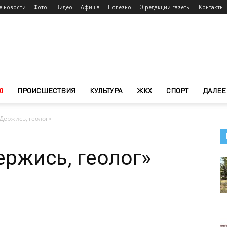
е новости
Фото
Видео
Афиша
Полезно
О редакции газеты
Контакты
0
ПРОИСШЕСТВИЯ
КУЛЬТУРА
ЖКХ
СПОРТ
ДАЛЕЕ
Держись, геолог»
ержись, геолог»