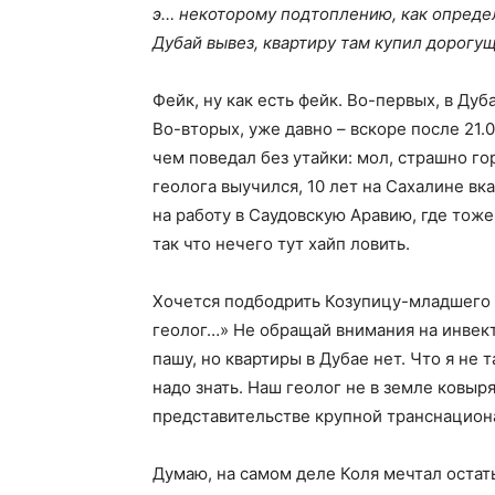
э… некоторому подтоплению, как опреде
Дубай вывез, квартиру там купил дорогущ
Фейк, ну как есть фейк. Во-первых, в Дуб
Во-вторых, уже давно – вскоре после 21.0
чем поведал без утайки: мол, страшно го
геолога выучился, 10 лет на Сахалине в
на работу в Саудовскую Аравию, где тоже
так что нечего тут хайп ловить.
Хочется подбодрить Козупицу-младшего с
геолог…» Не обращай внимания на инвекти
пашу, но квартиры в Дубае нет. Что я не
надо знать. Наш геолог не в земле ковыр
представительстве крупной транснацион
Думаю, на самом деле Коля мечтал остать