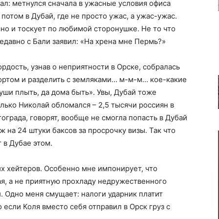
скал: метнулся сначала в ужасные условия офиса
отом в Дубай, где не просто ужас, а ужас-ужас.
но и тоскует по любимой сторонушке. Не то что
едавно с Бали заявил: «На хрена мне Пермь?»
ордость, узнав о неприятности в Орске, собралась
ртом и разделить с земляками… м-м-м… кое-какие
 уши плыть, да дома быть». Увы, Дубай тоже
лько Николай обломался – 2,5 тысячи россиян в
гограда, говорят, вообще не смогла попасть в Дубай
аж на 24 штуки баксов за просрочку визы. Так что
 в Дубае этом.
их хейтеров. Особенно мне импонирует, что
, а не приятную прохладу недружественного
. Одно меня смущает: налоги ударник платит
 если Коля вместо себя отправил в Орск груз с