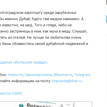
волгоградском аэропорту среди зарубежных
ы именно Дубай, будто там медом намазано. А
 известно, не мед. Того и гляди, либо не
анно застрянешь в нем, как муха в меду. Слышал,
лять из отелей. Не лучше ли любителям очень
то бишь обзавестись своей дубайской недвижкой и
издания «Волжская правда»
.
обно:
Новости
,
Одноклассники
,
ВКонтакте
,
Telegram
,
сылайте информацию на почту
vlzpravda@mail.ru
овости СМИ2