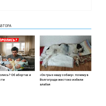
АВТОРА
олись? Об абортах и
«Он грыз нашу собаку»: почему в
сти
Волгограде жестоко избили
алабая