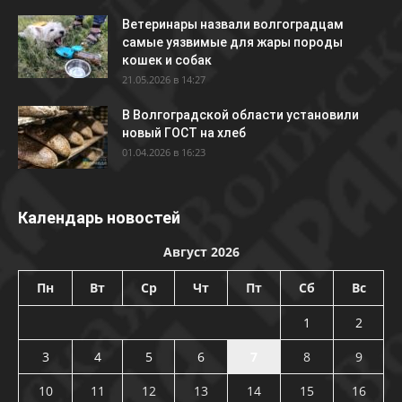
Ветеринары назвали волгоградцам
самые уязвимые для жары породы
кошек и собак
21.05.2026 в 14:27
В Волгоградской области установили
новый ГОСТ на хлеб
01.04.2026 в 16:23
Календарь новостей
Август 2026
Пн
Вт
Ср
Чт
Пт
Сб
Вс
1
2
3
4
5
6
7
8
9
10
11
12
13
14
15
16