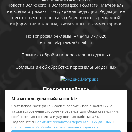
Новости Волжского и Волгоградской области. Материалы
не всегда отражают точку зрения редакции. Редакция не
несет ответственности за объективность рекламной
информации и мнения, высказанные в комментариях.
По вопросам рекламы:
+7-8443-777-020
e-mail:
vlzpravda@mail.ru
Политика обработки персональных данных
Соглашении об обработке персональных данных
Присоединяйтесь
Мы используем файлы cookie
Сайт использует файлы cookie, сервисы веб-аналитики, а
также встроенные сторонние сервисы для сбора статистики,
отображения контента и улучшения работы сайта.
Подробнее в
Политике обработки персональных данных
и
Соглашении об обработке персональных данных
.
Выходные данные
Sing in