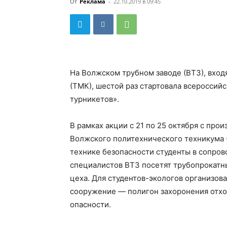
От
Реклама
-
22.10.2019 в 09:45
На Волжском трубном заводе (ВТЗ), вх
(ТМК), шестой раз стартовала всероссий
турникетов».
В рамках акции с 21 по 25 октября с про
Волжского политехнического техникума (
технике безопасности студенты в сопро
специалистов ВТЗ посетят трубопрокатн
цеха. Для студентов-экологов организов
сооружение — полигон захоронения отход
опасности.