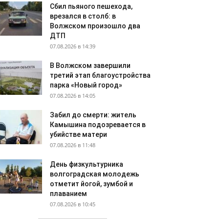
Сбил пьяного пешехода,
врезался в столб: в
Волжском произошло два
ДТП
07.08.2026 в 14:39
В Волжском завершили
третий этап благоустройства
парка «Новый город»
07.08.2026 в 14:05
Забил до смерти: житель
Камышина подозревается в
убийстве матери
07.08.2026 в 11:48
День физкультурника
волгоградская молодежь
отметит йогой, зумбой и
плаванием
07.08.2026 в 10:45