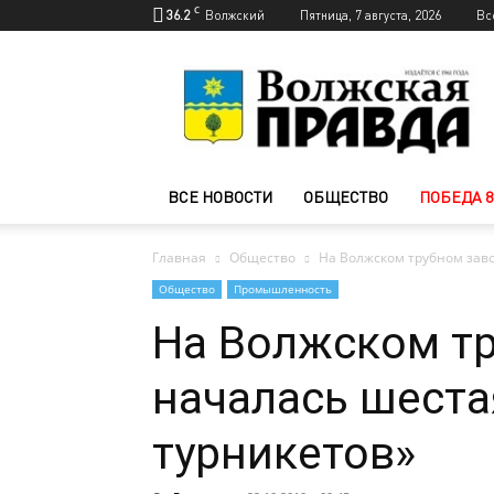
C
36.2
Волжский
Пятница, 7 августа, 2026
Вс
Новости
Волжского
—
Волжская
правда
ВСЕ НОВОСТИ
ОБЩЕСТВО
ПОБЕДА 8
Главная
Общество
На Волжском трубном заво
Общество
Промышленность
На Волжском т
началась шеста
турникетов»