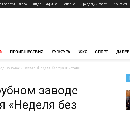
е новости
Фото
Видео
Афиша
Полезно
О редакции газеты
Контакты
0
ПРОИСШЕСТВИЯ
КУЛЬТУРА
ЖКХ
СПОРТ
ДАЛЕЕ
де началась шестая «Неделя без турникетов»
рубном заводе
я «Неделя без