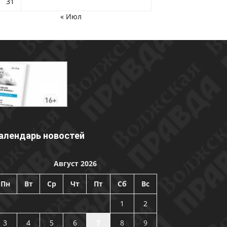
31
« Июл
алендарь новостей
Август 2026
Пн
Вт
Ср
Чт
Пт
Сб
Вс
1
2
3
4
5
6
7
8
9