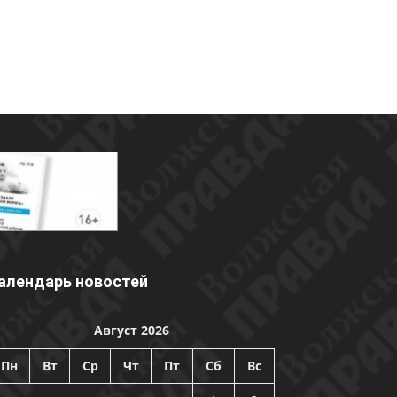
алендарь новостей
Август 2026
Пн
Вт
Ср
Чт
Пт
Сб
Вс