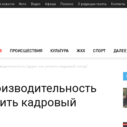
е новости
Фото
Видео
Афиша
Полезно
О редакции газеты
Контакты
0
ПРОИСШЕСТВИЯ
КУЛЬТУРА
ЖКХ
СПОРТ
ДАЛЕЕ
одительность труда»: как утолить кадровый голод?
оизводительность
олить кадровый