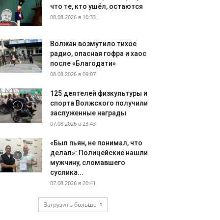
что те, кто ушёл, остаются
08.08.2026 в 10:33
Волжан возмутило тихое
радио, опасная гофра и хаос
после «Благодати»
08.08.2026 в 09:07
125 деятелей физкультуры и
спорта Волжского получили
заслуженные награды
07.08.2026 в 23:43
«Был пьян, не понимал, что
делал»: Полицейские нашли
мужчину, сломавшего
суслика...
07.08.2026 в 20:41
Загрузить больше