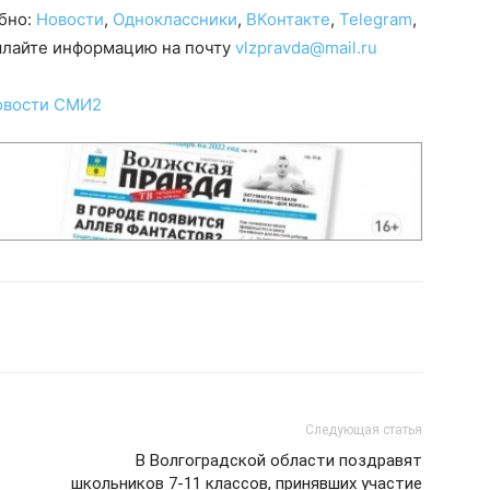
обно:
Новости
,
Одноклассники
,
ВКонтакте
,
Telegram
,
сылайте информацию на почту
vlzpravda@mail.ru
овости СМИ2
Следующая статья
В Волгоградской области поздравят
школьников 7-11 классов, принявших участие