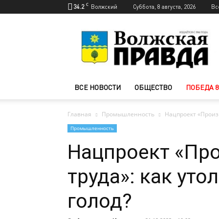
C
34.2
Волжский
Суббота, 8 августа, 2026
Вс
Новости
Волжского
—
Волжская
правда
ВСЕ НОВОСТИ
ОБЩЕСТВО
ПОБЕДА 8
Главная
Промышленность
Нацпроект «Произв
Промышленность
Нацпроект «Пр
труда»: как ут
голод?