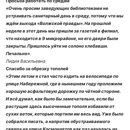
Просьба работать по средам
«Очень просим заведующих библиотеками не
устраивать санитарный день в среду, потому что мы
ждём выхода «Волжской правды». На прошлой
неделе в этот день мы пришли за газетой в филиал,
что находится в 9 микрорайоне, но его двери были
закрыты. Пришлось уйти не солоно хлебавши.
Печально»
.
Лидия Васильевна
Спасибо за обрезку тополей
«Этим летом я стал часто ездить на велосипеде по
улице Набережной, где в нынешнем году проложили
хорошую асфальтовую дорожку по чётной стороне.
И всё думал, как было бы замечательно, если бы
растущие здесь высоченные тополя избавили от
сухих веток, которые портили им весь вид. Уже было
собрался писать, а напротив обустраиваемого
сквера на улице Космонавтов как раз началась их