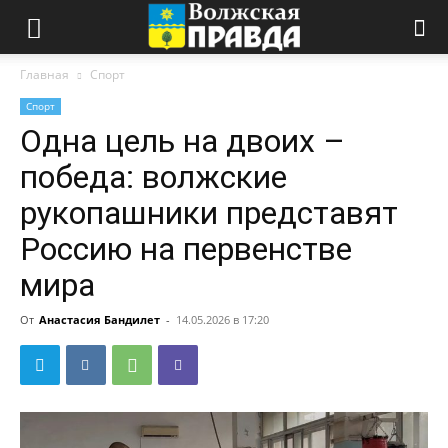
Главная
Спорт
Спорт
Одна цель на двоих –
победа: волжские
рукопашники представят
Россию на первенстве
мира
От
Анастасия Бандилет
-
14.05.2026 в 17:20