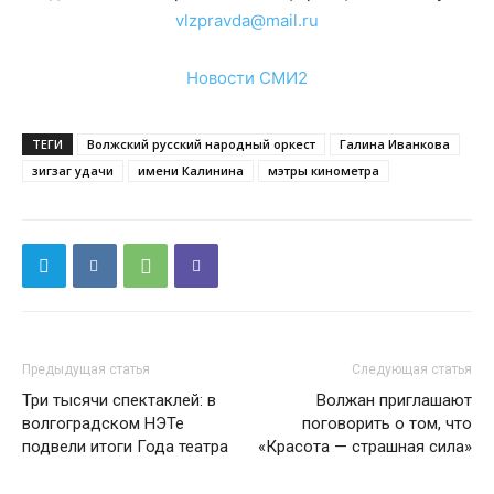
vlzpravda@mail.ru
Новости СМИ2
ТЕГИ
Волжский русский народный оркест
Галина Иванкова
зигзаг удачи
имени Калинина
мэтры кинометра
Предыдущая статья
Следующая статья
Три тысячи спектаклей: в
Волжан приглашают
волгоградском НЭТе
поговорить о том, что
подвели итоги Года театра
«Красота — страшная сила»