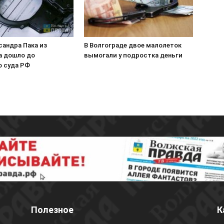
сандра Пака из
В Волгограде двое малолеток
а дошло до
вымогали у подростка деньги
о суда РФ
Полезное
К