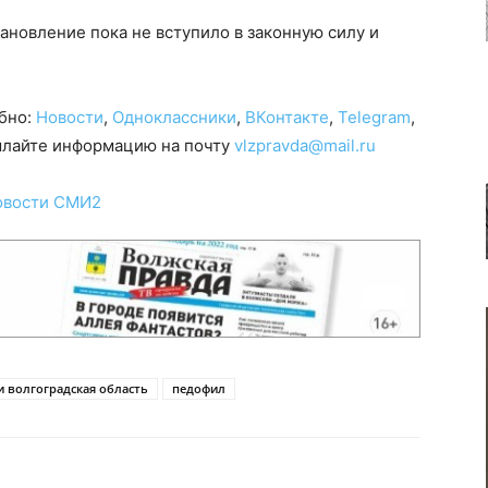
ановление пока не вступило в законную силу и
обно:
Новости
,
Одноклассники
,
ВКонтакте
,
Telegram
,
сылайте информацию на почту
vlzpravda@mail.ru
овости СМИ2
и волгоградская область
педофил