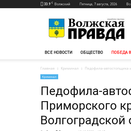
C
33.9
Волжский
Пятница, 7 августа, 2026
Вс
Новости
Волжского
—
Волжская
правда
ВСЕ НОВОСТИ
ОБЩЕСТВО
ПОБЕДА 8
Главная
Криминал
Педофила-автостопщика и
Криминал
Педофила-авто
Приморского кр
Волгоградской 