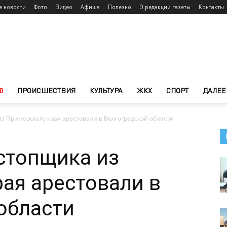
е новости
Фото
Видео
Афиша
Полезно
О редакции газеты
Контакты
0
ПРОИСШЕСТВИЯ
КУЛЬТУРА
ЖКХ
СПОРТ
ДАЛЕЕ
з Приморского края арестовали в Волгоградской области
стопщика из
ая арестовали в
области