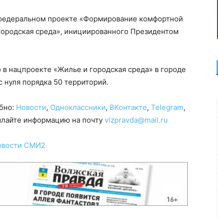
 федеральном проекте «Формирование комфортной
городская среда», инициированного Президентом
в нацпроекте «Жилье и городская среда» в городе
с нуля порядка 50 территорий.
обно:
Новости
,
Одноклассники
,
ВКонтакте
,
Telegram
,
сылайте информацию на почту
vlzpravda@mail.ru
овости СМИ2