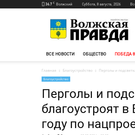
C
36.7
Волжский
Суббота, 8 августа, 2026
Вс
Новости
Волжского
—
Волжская
правда
ВСЕ НОВОСТИ
ОБЩЕСТВО
ПОБЕДА 8
Главная
Благоустройство
Перголы и подсветка
Благоустройство
Перголы и подс
благоустроят в
году по нацпро