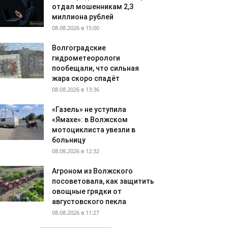
отдал мошенникам 2,3
миллиона рублей
08.08.2026 в 15:00
Волгоградские
гидрометеорологи
пообещали, что сильная
жара скоро спадёт
08.08.2026 в 13:36
«Газель» не уступила
«Ямахе»: в Волжском
мотоциклиста увезли в
больницу
08.08.2026 в 12:32
Агроном из Волжского
посоветовала, как защитить
овощные грядки от
августовского пекла
08.08.2026 в 11:27