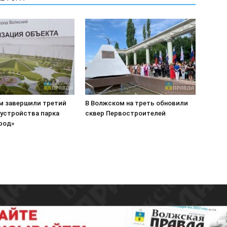
м завершили третий
В Волжском на треть обновили
оустройства парка
сквер Первостроителей
род»