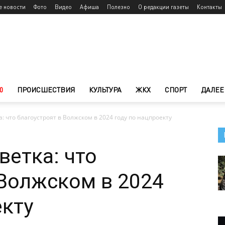
е новости
Фото
Видео
Афиша
Полезно
О редакции газеты
Контакты
0
ПРОИСШЕСТВИЯ
КУЛЬТУРА
ЖКХ
СПОРТ
ДАЛЕЕ
: что благоустроят в Волжском в 2024 году по нацпроекту
ветка: что
 Волжском в 2024
екту