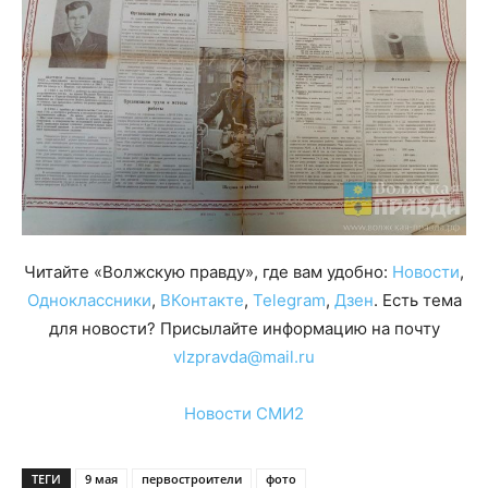
Читайте «Волжскую правду», где вам удобно:
Новости
,
Одноклассники
,
ВКонтакте
,
Telegram
,
Дзен
. Есть тема
для новости? Присылайте информацию на почту
vlzpravda@mail.ru
Новости СМИ2
ТЕГИ
9 мая
первостроители
фото