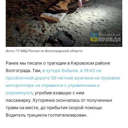
Фото: ГУ МВД России по Волгоградской области
Ранее мы писали о трагедии в Кировском районе
Волгограда. Там,
в хуторе Бобыли, в 19:43 на
просёлочной дороге 56-летний мужчина на грузовом
мотороллере не справился с управлением и
опрокинулся
, угробив ехавшую с ним
пассажирку. Хуторянка скончалась от полученных
травм на месте, до прибытия скорой помощи.
Водитель трицикла госпитализирован.