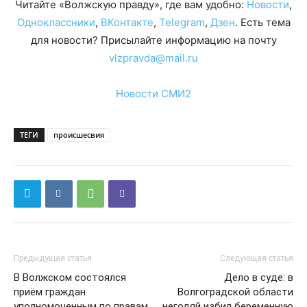
Читайте «Волжскую правду», где вам удобно:
Новости
,
Одноклассники
,
ВКонтакте
,
Telegram
,
Дзен
. Есть тема
для новости? Присылайте информацию на почту
vlzpravda@mail.ru
Новости СМИ2
ТЕГИ
происшесвия
Предыдущая статья
Следующая статья
В Волжском состоялся
Дело в суде: в
приём граждан
Волгоградской области
уполномоченным по правам
негодяй избил беременную