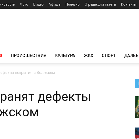
е новости
Фото
Видео
Афиша
Полезно
О редакции газеты
Контакты
0
ПРОИСШЕСТВИЯ
КУЛЬТУРА
ЖКХ
СПОРТ
ДАЛЕЕ
дефекты покрытия в Волжском
транят дефекты
лжском