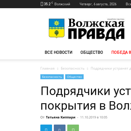
C
35.2
Волжский
Четверг, 6 августа, 2026
Вс
Новости
Волжского
—
Волжская
правда
ВСЕ НОВОСТИ
ОБЩЕСТВО
ПОБЕДА 8
Главная
Безопасность
Подрядчики устранят 
Безопасность
Общество
Подрядчики ус
покрытия в Во
От
Татьяна Киппари
-
11.10.2019 в 10:05