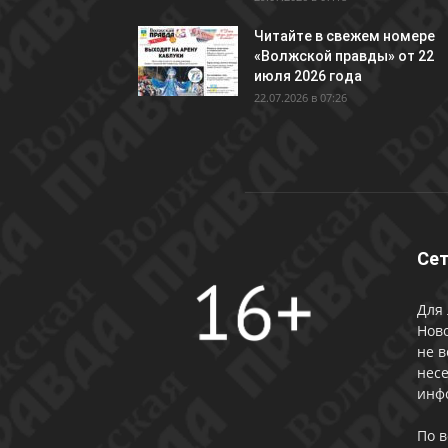
Читайте в свежем номере
«Волжской правды» от 22
июля 2026 года
22.07.2026 в 07:26
Сет
Для 
Ново
не в
несе
инф
По 