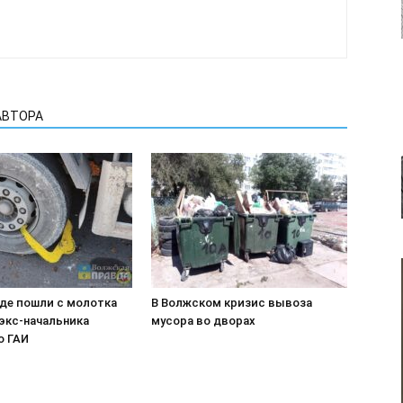
АВТОРА
аде пошли с молотка
В Волжском кризис вывоза
экс-начальника
мусора во дворах
о ГАИ