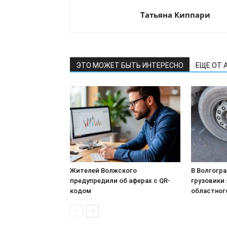
Татьяна Киппари
ЭТО МОЖЕТ БЫТЬ ИНТЕРЕСНО
ЕЩЕ ОТ 
Жителей Волжского
В Волгогр
предупредили об аферах с QR-
грузовики 
кодом
областног