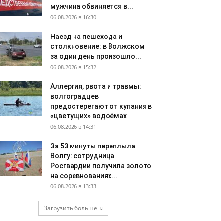
мужчина обвиняется в...
06.08.2026 в 16:30
Наезд на пешехода и
столкновение: в Волжском
за один день произошло...
06.08.2026 в 15:32
Аллергия, рвота и травмы:
волгоградцев
предостерегают от купания в
«цветущих» водоёмах
06.08.2026 в 14:31
За 53 минуты переплыла
Волгу: сотрудница
Росгвардии получила золото
на соревнованиях...
06.08.2026 в 13:33
Загрузить больше