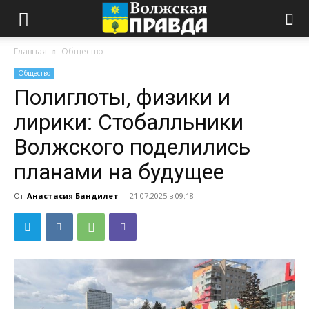
Главная
Общество
Общество
Полиглоты, физики и
лирики: Стобалльники
Волжского поделились
планами на будущее
От
Анастасия Бандилет
-
21.07.2025 в 09:18