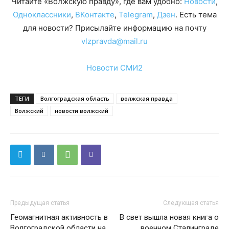
Читайте «Волжскую правду», где вам удобно:
Новости
,
Одноклассники
,
ВКонтакте
,
Telegram
,
Дзен
. Есть тема
для новости? Присылайте информацию на почту
vlzpravda@mail.ru
Новости СМИ2
ТЕГИ
Волгоградская область
волжская правда
Волжский
новости волжский
Предыдущая статья
Следующая статья
Геомагнитная активность в
В свет вышла новая книга о
Волгоградской области на
военном Сталинграде