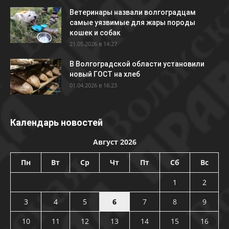
Ветеринары назвали волгоградцам
самые уязвимые для жары породы
кошек и собак
21.05.2026 в 14:27
В Волгоградской области установили
новый ГОСТ на хлеб
01.04.2026 в 16:23
Календарь новостей
Август 2026
Пн
Вт
Ср
Чт
Пт
Сб
Вс
1
2
3
4
5
6
7
8
9
10
11
12
13
14
15
16