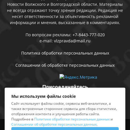
Новости Волжского и Волгоградской области. Материалы
не всегда отражают точку зрения редакции. Редакция не
несет ответственности за объективность рекламной
информации и мнения, высказанные в комментариях.
По вопросам рекламы:
+7-8443-777-020
e-mail:
vlzpravda@mail.ru
Политика обработки персональных данных
Соглашении об обработке персональных данных
Присоединяйтесь
Мы используем файлы cookie
Сайт использует файлы cookie, сервисы веб-аналитики, а
также встроенные сторонние сервисы для сбора статистики,
отображения контента и улучшения работы сайта.
Подробнее в
Политике обработки персональных данных
и
Соглашении об обработке персональных данных
.
Выходные данные
Sing in