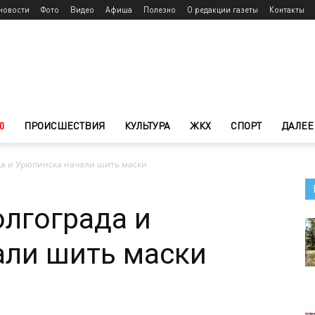
новости
Фото
Видео
Афиша
Полезно
О редакции газеты
Контакты
0
ПРОИСШЕСТВИЯ
КУЛЬТУРА
ЖКХ
СПОРТ
ДАЛЕЕ
а и Урюпинска начали шить маски
лгограда и
али шить маски