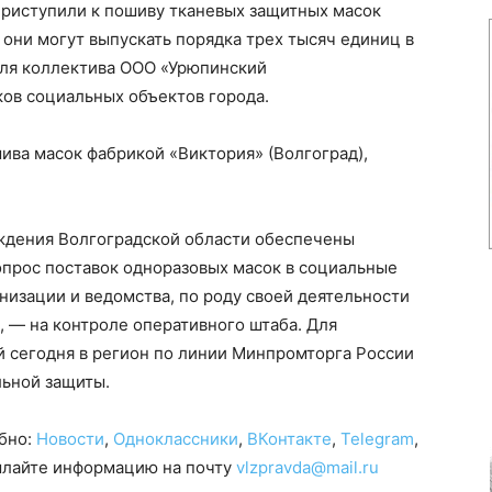
приступили к пошиву тканевых защитных масок
они могут выпускать порядка трех тысяч единиц в
 для коллектива ООО «Урюпинский
ков социальных объектов города.
ива масок фабрикой «Виктория» (Волгоград),
ждения Волгоградской области обеспечены
прос поставок одноразовых масок в социальные
низации и ведомства, по роду своей деятельности
 — на контроле оперативного штаба. Для
 сегодня в регион по линии Минпромторга России
льной защиты.
обно:
Новости
,
Одноклассники
,
ВКонтакте
,
Telegram
,
сылайте информацию на почту
vlzpravda@mail.ru