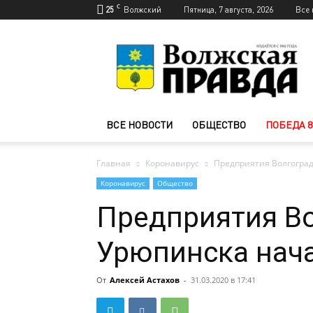
C
25
Волжский
Пятница, 7 августа, 2026
Все 
Новости
Волжского
—
Волжская
правда
ВСЕ НОВОСТИ
ОБЩЕСТВО
ПОБЕДА 8
Главная
Коронавирус
Предприятия Волгоград
Коронавирус
Общество
Предприятия Во
Урюпинска нач
От
Алексей Астахов
-
31.03.2020 в 17:41