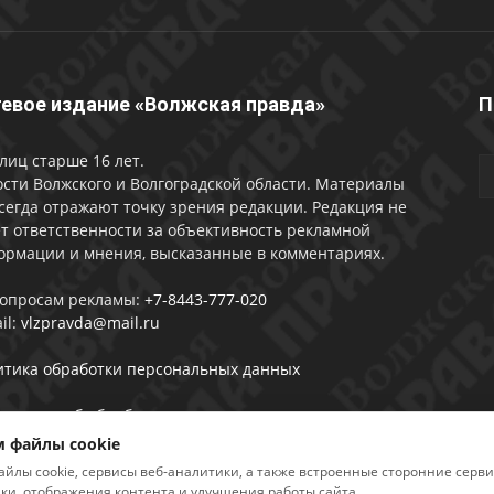
евое издание «Волжская правда»
П
лиц старше 16 лет.
сти Волжского и Волгоградской области. Материалы
сегда отражают точку зрения редакции. Редакция не
т ответственности за объективность рекламной
ормации и мнения, высказанные в комментариях.
вопросам рекламы:
+7-8443-777-020
il:
vlzpravda@mail.ru
итика обработки персональных данных
лашении об обработке персональных данных
 файлы cookie
айлы cookie, сервисы веб-аналитики, а также встроенные сторонние серв
ики, отображения контента и улучшения работы сайта.