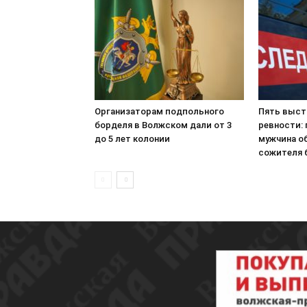
Организаторам подпольного
Пять выстр
борделя в Волжском дали от 3
ревности:
до 5 лет колонии
мужчина о
сожителя 