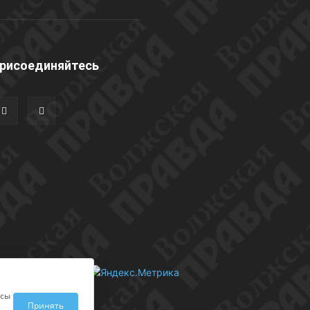
рисоединяйтесь
исы
Принять