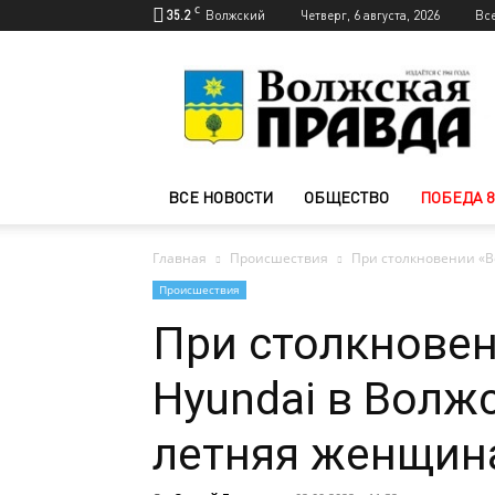
C
35.2
Волжский
Четверг, 6 августа, 2026
Вс
Новости
Волжского
—
Волжская
правда
ВСЕ НОВОСТИ
ОБЩЕСТВО
ПОБЕДА 8
Главная
Происшествия
При столкновении «В
Происшествия
При столкновен
Hyundai в Волж
летняя женщин