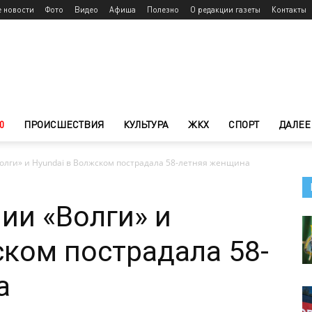
е новости
Фото
Видео
Афиша
Полезно
О редакции газеты
Контакты
0
ПРОИСШЕСТВИЯ
КУЛЬТУРА
ЖКХ
СПОРТ
ДАЛЕЕ
олги» и Hyundai в Волжском пострадала 58-летняя женщина
ии «Волги» и
ском пострадала 58-
а