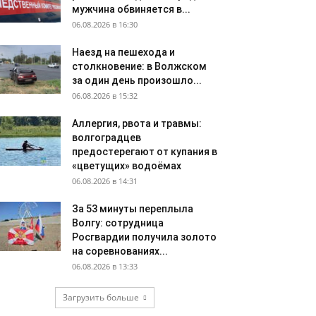
мужчина обвиняется в...
06.08.2026 в 16:30
Наезд на пешехода и
столкновение: в Волжском
за один день произошло...
06.08.2026 в 15:32
Аллергия, рвота и травмы:
волгоградцев
предостерегают от купания в
«цветущих» водоёмах
06.08.2026 в 14:31
За 53 минуты переплыла
Волгу: сотрудница
Росгвардии получила золото
на соревнованиях...
06.08.2026 в 13:33
Загрузить больше