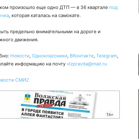
жском произошло еще одно ДТП — в 36 квартале
под
очка
, которая каталась на самокате.
ыть предельно внимательными на дороге и
жного движения.
обно:
Новости
,
Одноклассники
,
ВКонтакте
,
Telegram
,
сылайте информацию на почту
vlzpravda@mail.ru
овости СМИ2