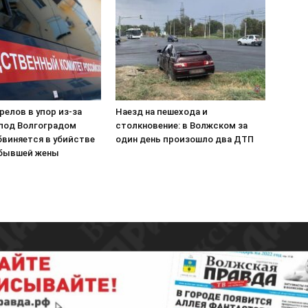
елов в упор из-за
Наезд на пешехода и
 под Волгоградом
столкновение: в Волжском за
бвиняется в убийстве
один день произошло два ДТП
бывшей жены