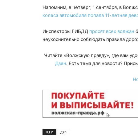
Напомним, в четверг, 1 сентября, в Вол
колеса автомобиля попала 11-летняя дев
Инспекторы ГИБДД
просят всех волжан
б
неукоснительно соблюдать правила доро
Читайте «Волжскую правду», где вам уд
Дзен
. Есть тема для новости? При
Н
ТЕГИ
дтп