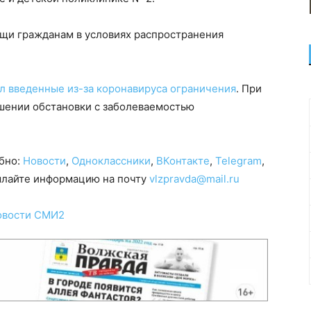
щи гражданам в условиях распространения
л введенные из-за коронавируса ограничения
. При
дшении обстановки с заболеваемостью
обно:
Новости
,
Одноклассники
,
ВКонтакте
,
Telegram
,
сылайте информацию на почту
vlzpravda@mail.ru
овости СМИ2