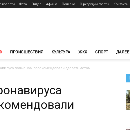
е новости
Фото
Видео
Афиша
Полезно
О редакции газеты
Контакты
0
ПРОИСШЕСТВИЯ
КУЛЬТУРА
ЖКХ
СПОРТ
ДАЛЕЕ
навируса волжанам порекомендовали сделать летом
ронавируса
комендовали