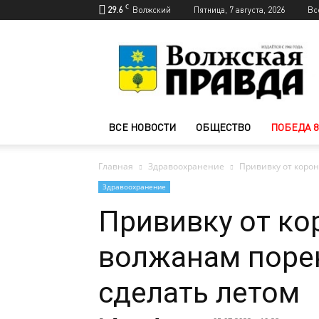
C
29.6
Волжский
Пятница, 7 августа, 2026
Вс
Новости
Волжского
—
Волжская
правда
ВСЕ НОВОСТИ
ОБЩЕСТВО
ПОБЕДА 8
Главная
Здравоохранение
Прививку от коро
Здравоохранение
Прививку от ко
волжанам поре
сделать летом