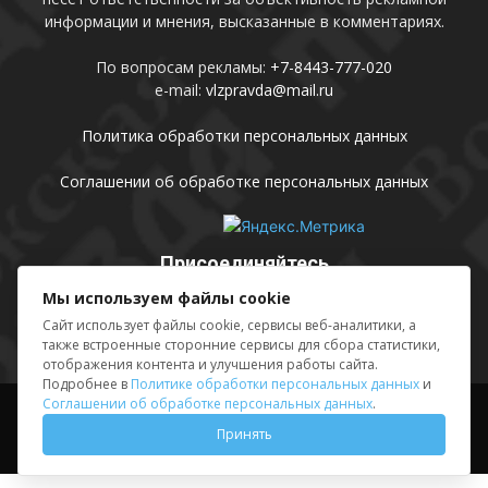
информации и мнения, высказанные в комментариях.
По вопросам рекламы:
+7-8443-777-020
e-mail:
vlzpravda@mail.ru
Политика обработки персональных данных
Соглашении об обработке персональных данных
Присоединяйтесь
Мы используем файлы cookie
Сайт использует файлы cookie, сервисы веб-аналитики, а
также встроенные сторонние сервисы для сбора статистики,
отображения контента и улучшения работы сайта.
Подробнее в
Политике обработки персональных данных
и
Соглашении об обработке персональных данных
.
Выходные данные
Sing in
Принять
© АМУ «Редакция газеты «Волжская правда», 2012-2026