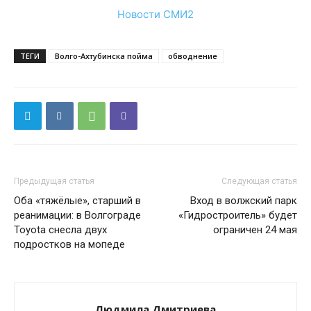
Новости СМИ2
ТЕГИ
Волго-Ахтубинска пойма
обводнение
Предыдущая статья
Следующая статья
Оба «тяжёлые», старший в
Вход в волжский парк
реанимации: в Волгограде
«Гидростроитель» будет
Toyota снесла двух
ограничен 24 мая
подростков на мопеде
Людмила Дмитриева