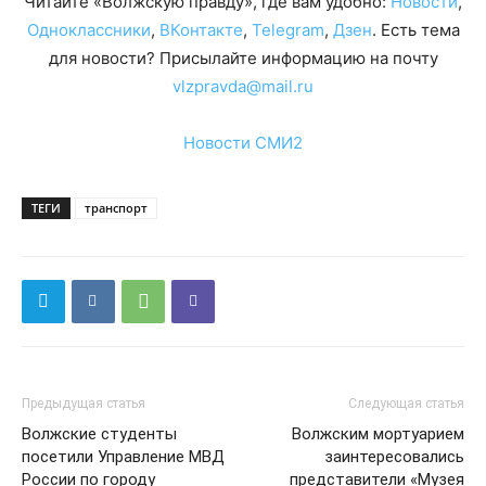
Читайте «Волжскую правду», где вам удобно:
Новости
,
Одноклассники
,
ВКонтакте
,
Telegram
,
Дзен
. Есть тема
для новости? Присылайте информацию на почту
vlzpravda@mail.ru
Новости СМИ2
ТЕГИ
транспорт
Предыдущая статья
Следующая статья
Волжские студенты
Волжским мортуарием
посетили Управление МВД
заинтересовались
России по городу
представители «Музея