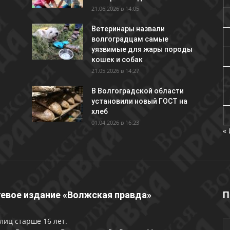
21.06.2026 в 14:05
Ветеринары назвали
волгоградцам самые
уязвимые для жары породы
кошек и собак
21.05.2026 в 14:27
В Волгоградской области
установили новый ГОСТ на
хлеб
01.04.2026 в 16:23
«
евое издание «Волжская правда»
П
лиц старше 16 лет.