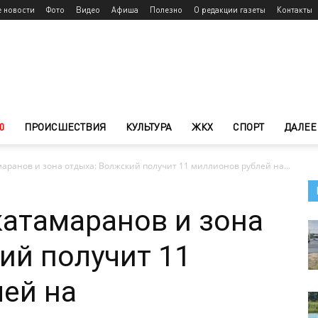
е новости
Фото
Видео
Афиша
Полезно
О редакции газеты
Контакты
0
ПРОИСШЕСТВИЯ
КУЛЬТУРА
ЖКХ
СПОРТ
ДАЛЕЕ
маранов и зона отдыха: Волжский получит 11 миллионов рублей на...
катамаранов и зона
ий получит 11
ей на