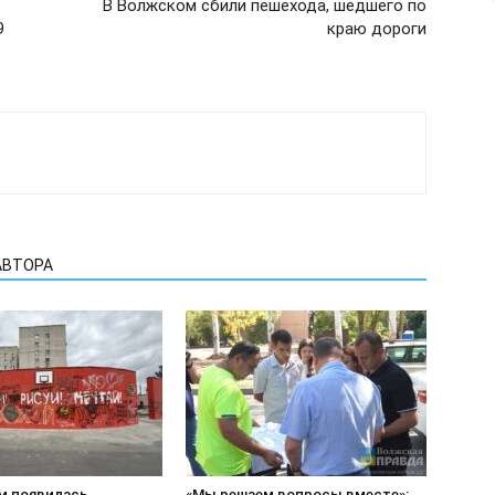
В Волжском сбили пешехода, шедшего по
9
краю дороги
АВТОРА
м появилась
«Мы решаем вопросы вместе»: