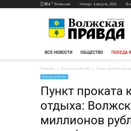
C
35.4
Волжский
Четверг, 6 августа, 2026
Вс
Новости
Волжского
—
Волжская
правда
ВСЕ НОВОСТИ
ОБЩЕСТВО
ПОБЕДА 8
Главная
Благоустройство
Пункт проката ката
Благоустройство
Пункт проката 
отдыха: Волжск
миллионов рубл