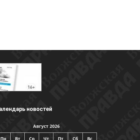
алендарь новостей
Август 2026
Пн
Вт
Ср
Чт
Пт
Сб
Вс