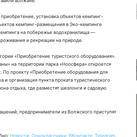
тавили волжане.
 приобретение, установка объектов кемпинг-
ъектов кемпинг-размещения в Эко-кемпинге
 кемпинга на побережье водохранилища —
роживания и рекреации на природе.
егории «Приобретение туристского оборудования».
аны» на территории парка «Ноосфера» откроется
ок. По проекту «Приобретение оборудования для
а и организация пункта проката туристического
зона отдыха, где разместят шезлонги и садовую
ашений, предприниматели из Волжского приступят
обно:
Новости
,
Одноклассники
,
ВКонтакте
,
Telegram
,