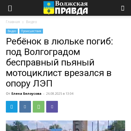
Главная
Видео
Видео
Происшествия
Ребёнок в люльке погиб:
под Волгоградом
бесправный пьяный
мотоциклист врезался в
опору ЛЭП
От
Елена Белоусова
-
26.08.2025 в 13:04