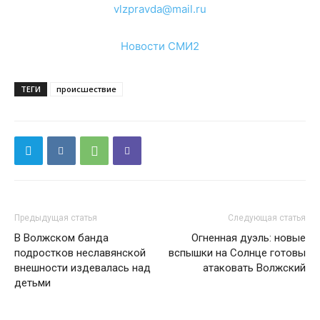
vlzpravda@mail.ru
Новости СМИ2
ТЕГИ
происшествие
Предыдущая статья
Следующая статья
В Волжском банда
Огненная дуэль: новые
подростков неславянской
вспышки на Солнце готовы
внешности издевалась над
атаковать Волжский
детьми