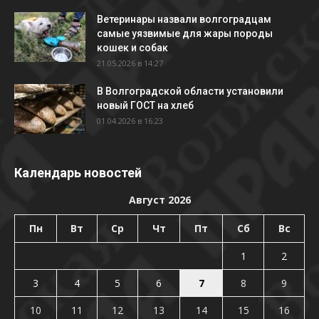
Ветеринары назвали волгоградцам
самые уязвимые для жары породы
кошек и собак
21.05.2026 в 14:27
В Волгоградской области установили
новый ГОСТ на хлеб
01.04.2026 в 16:23
Календарь новостей
Август 2026
Пн
Вт
Ср
Чт
Пт
Сб
Вс
1
2
3
4
5
6
7
8
9
10
11
12
13
14
15
16