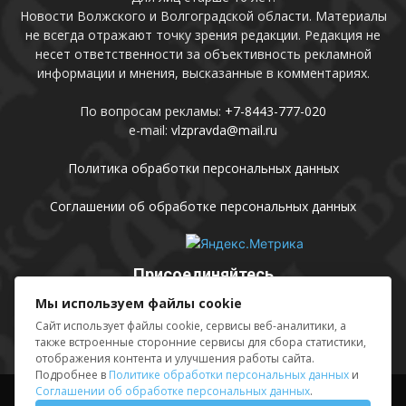
Новости Волжского и Волгоградской области. Материалы
не всегда отражают точку зрения редакции. Редакция не
несет ответственности за объективность рекламной
информации и мнения, высказанные в комментариях.
По вопросам рекламы:
+7-8443-777-020
e-mail:
vlzpravda@mail.ru
Политика обработки персональных данных
Соглашении об обработке персональных данных
Присоединяйтесь
Мы используем файлы cookie
Сайт использует файлы cookie, сервисы веб-аналитики, а
также встроенные сторонние сервисы для сбора статистики,
отображения контента и улучшения работы сайта.
Подробнее в
Политике обработки персональных данных
и
Соглашении об обработке персональных данных
.
Выходные данные
Sing in