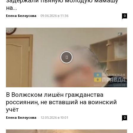
задержали пьяную молодую мамашу
на...
Елена Белоусова
-
09.06.2026 в 11:36
0
В Волжском лишён гражданства
россиянин, не вставший на воинский
учёт
Елена Белоусова
-
12.05.2026 в 10:01
0