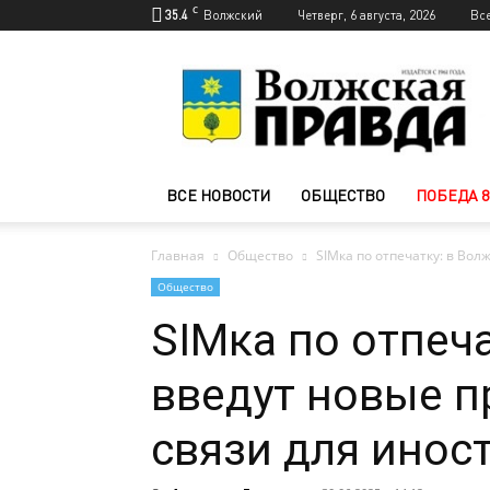
C
35.4
Волжский
Четверг, 6 августа, 2026
Вс
Новости
Волжского
—
Волжская
правда
ВСЕ НОВОСТИ
ОБЩЕСТВО
ПОБЕДА 8
Главная
Общество
SIMка по отпечатку: в Вол
Общество
SIMка по отпеч
введут новые п
связи для инос