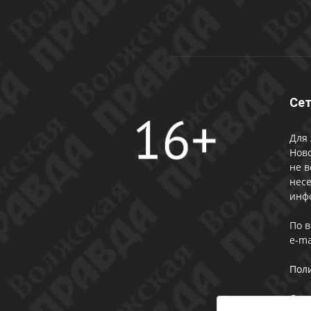
Сет
Для 
Ново
не в
несе
инф
По 
e-ma
Пол
Сог