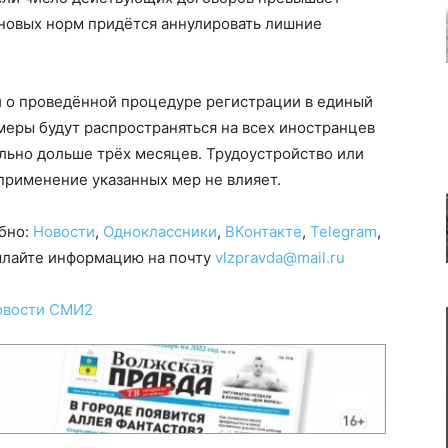
 новых норм придётся аннулировать лишние
 о проведённой процедуре регистрации в единый
меры будут распространяться на всех иностранцев
льно дольше трёх месяцев. Трудоустройство или
применение указанных мер не влияет.
обно:
Новости
,
Одноклассники
,
ВКонтакте
,
Telegram
,
сылайте информацию на почту
vlzpravda@mail.ru
овости СМИ2