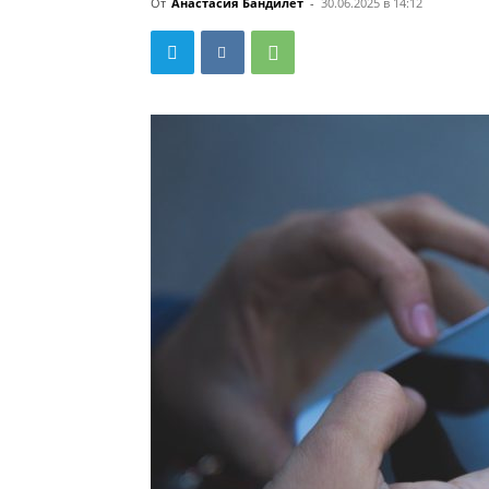
От
Анастасия Бандилет
-
30.06.2025 в 14:12