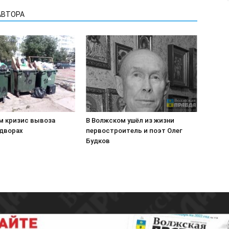
АВТОРА
м кризис вывоза
В Волжском ушёл из жизни
 дворах
первостроитель и поэт Олег
Будков