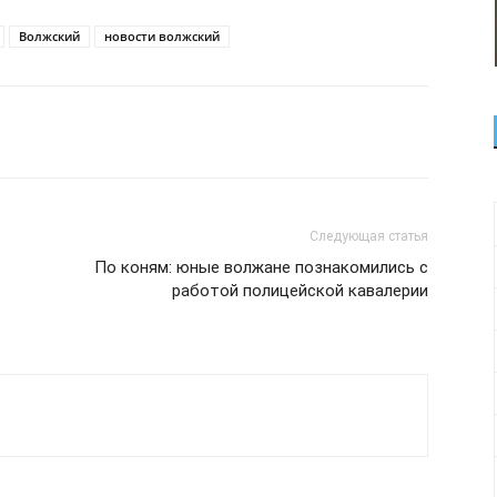
Волжский
новости волжский
Следующая статья
По коням: юные волжане познакомились с
работой полицейской кавалерии