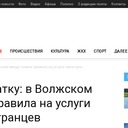
е новости
Фото
Видео
Афиша
Полезно
О редакции газеты
Контакты
0
ПРОИСШЕСТВИЯ
КУЛЬТУРА
ЖКХ
СПОРТ
ДАЛЕЕ
жском введут новые правила на услуги связи для...
атку: в Волжском
равила на услуги
транцев