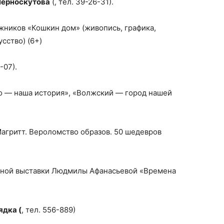
 Черноскутова
(, тел. 39-26-31).
жников «Кошкин дом» (живопись, графика,
сство) (6+)
-07).
о — наша история», «Волжский — город нашей
агритт. Вероломство образов. 50 шедевров
льной выставки Людмилы Афанасьевой «Времена
ядка (
, тел. 556-889)