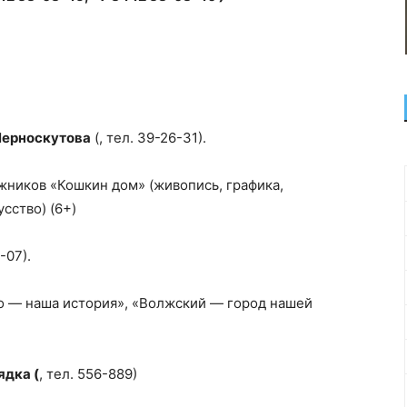
 Черноскутова
(, тел. 39-26-31).
жников «Кошкин дом» (живопись, графика,
сство) (6+)
-07).
о — наша история», «Волжский — город нашей
ядка (
, тел. 556-889)