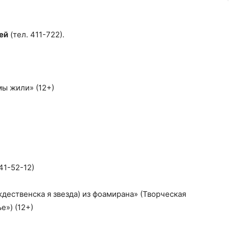
ей
(тел. 411-722).
мы жили» (12+)
41-52-12)
дественска я звезда) из фоамирана» (Творческая
е») (12+)