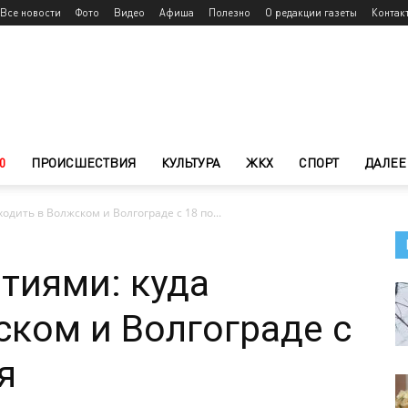
Все новости
Фото
Видео
Афиша
Полезно
О редакции газеты
Контак
0
ПРОИСШЕСТВИЯ
КУЛЬТУРА
ЖКХ
СПОРТ
ДАЛЕЕ
одить в Волжском и Волгограде с 18 по...
тиями: куда
ском и Волгограде с
я