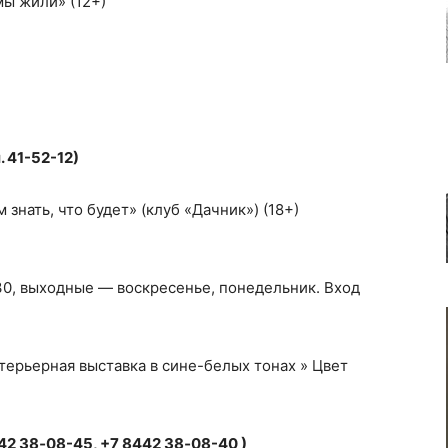
мы жили» (12+)
 41-52-12)
знать, что будет» (клуб «Дачник») (18+)
:30, выходные — воскресенье, понедельник. Вход
нтерьерная выставка в сине-белых тонах » Цвет
2 38‑08-45, +7 8442 38‑08-40 )