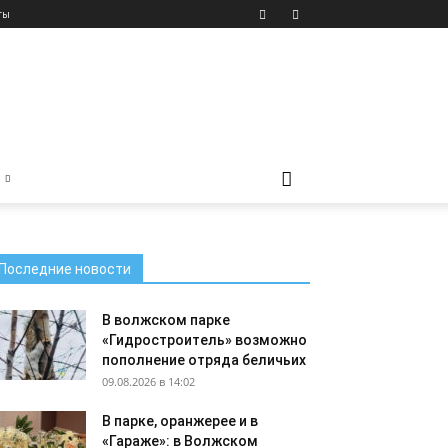
ты
Последние новости
В волжском парке
«Гидростроитель» возможно
пополнение отряда беличьих
09.08.2026 в 14:02
В парке, оранжерее и в
«Гараже»: в Волжском