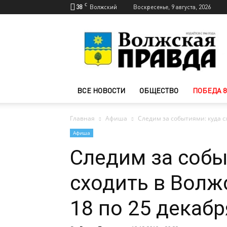
C
38
Волжский
Воскресенье, 9 августа, 2026
Новости
Волжского
—
Волжская
правда
ВСЕ НОВОСТИ
ОБЩЕСТВО
ПОБЕДА 8
Главная
Афиша
Следим за событиями: куда сх
Афиша
Следим за собы
сходить в Волж
18 по 25 декабр