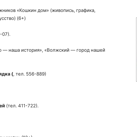
жников «Кошкин дом» (живопись, графика,
сство) (6+)
-07).
о — наша история», «Волжский — город нашей
ядка (
, тел. 556-889)
ей
(тел. 411-722).