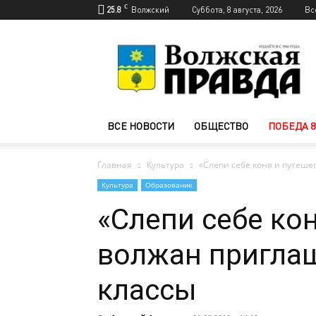
C
25.8
Волжский
Суббота, 8 августа, 2026
Вс
Новости
Волжского
—
Волжская
правда
ВСЕ НОВОСТИ
ОБЩЕСТВО
ПОБЕДА 8
Главная
Культура
«Слепи себе коня и путеше
Культура
Образование
«Слепи себе кон
волжан приглаш
классы