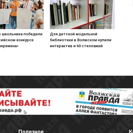
х школьника победили
Для детской модельной
сийском конкурсе
библиотеки в Волжском купили
перемена»
интерактив и 60 стеллажей
Полезное
К