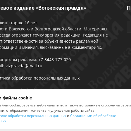
евое издание «Волжская правда»
П
лиц старше 16 лет.
сти Волжского и Волгоградской области. Материалы
сегда отражают точку зрения редакции. Редакция не
т ответственности за объективность рекламной
ормации и мнения, высказанные в комментариях.
вопросам рекламы:
+7-8443-777-020
il:
vlzpravda@mail.ru
итика обработки персональных данных
лашении об обработке персональных данных
 файлы cookie
айлы cookie, сервисы веб-аналитики, а также встроенные сторонние серв
ики, отображения контента и улучшения работы сайта.
тике обработки персональных данных
и
Соглашении об обработке
2026
ных
.