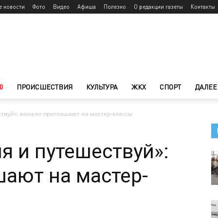
е новости
Фото
Видео
Афиша
Полезно
О редакции газеты
Контакты
0
ПРОИСШЕСТВИЯ
КУЛЬТУРА
ЖКХ
СПОРТ
ДАЛЕЕ
ствуй»: волжан приглашают на мастер-классы
я и путешествуй»:
ают на мастер-