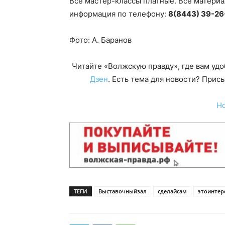
Все мастер-классы платные. Все материа
информация по телефону:
8(8443) 39-26
Фото: А. Баранов
Читайте «Волжскую правду», где вам уд
Дзен
. Есть тема для новости? При
Н
ТЕГИ
Выставочныйзал
сделайсам
этоинтер