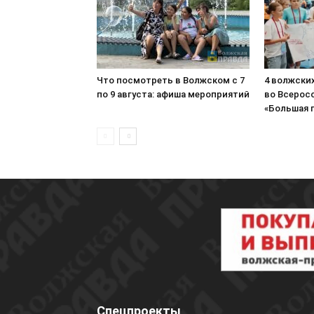
Что посмотреть в Волжском с 7
4 волжски
по 9 августа: афиша мероприятий
во Всерос
«Большая 
Спецпроекты