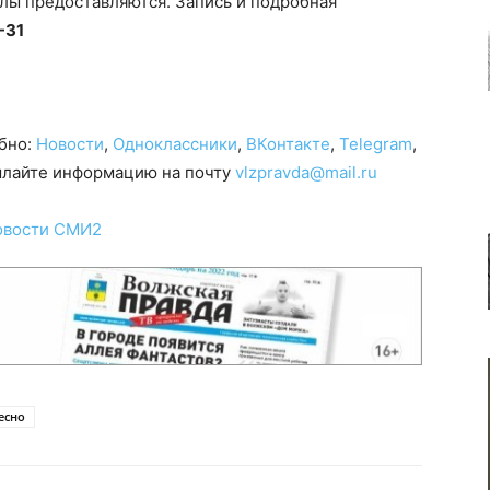
лы предоставляются. Запись и подробная
-31
обно:
Новости
,
Одноклассники
,
ВКонтакте
,
Telegram
,
сылайте информацию на почту
vlzpravda@mail.ru
овости СМИ2
есно