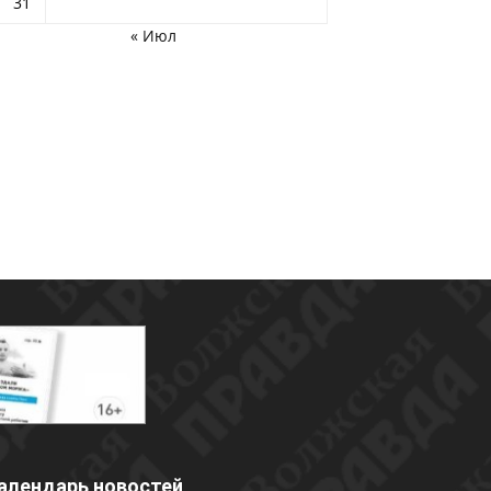
31
« Июл
алендарь новостей