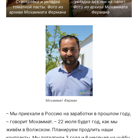
Стикеровка и укладка
укладка аджики на палет.
томатной пасты. Фото из
Фото из архива Мохаммата
архива Мохаммата Фермана
Фермана
Мохаммат Ферман
– Мы приехали в Россию на заработки в прошлом году,
– говорит Мохаммат. – 22 июля будет год, как мы
живём в Волжском. Планируем продлить наши
контракты. Мы потратили 3 года и 6 месяцев на учёбу,