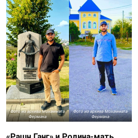
Фото из архива Мохаммата
Фото из архива Мохаммата
Фермана
Фермана
«Рашн Ганг» и Родина-мать