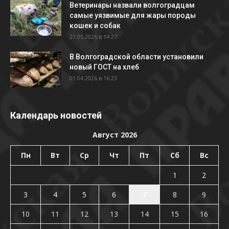
Ветеринары назвали волгоградцам
самые уязвимые для жары породы
кошек и собак
21.05.2026 в 14:27
В Волгоградской области установили
новый ГОСТ на хлеб
01.04.2026 в 16:23
Календарь новостей
Август 2026
Пн
Вт
Ср
Чт
Пт
Сб
Вс
1
2
3
4
5
6
7
8
9
10
11
12
13
14
15
16